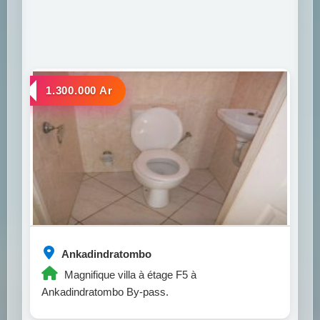
a louer
1.300.000 Ar
Ankadindratombo
Magnifique villa à étage F5 à
Ankadindratombo By-pass.