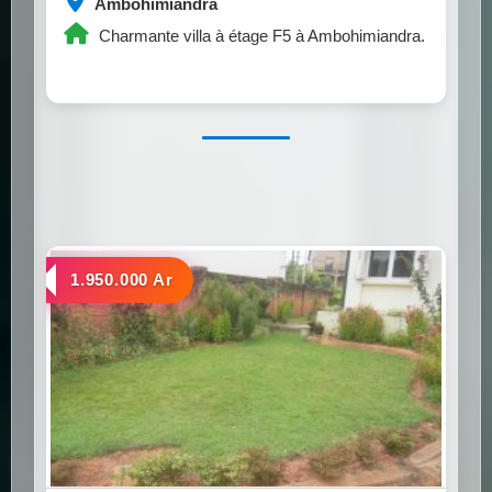
Ambohimiandra
Charmante villa à étage F5 à Ambohimiandra.
a louer
1.950.000 Ar