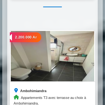
a louer
2.200.000 Ar
Ambohimiandra
Appartements T3 avec terrasse au choix à
Ambohimiandra.