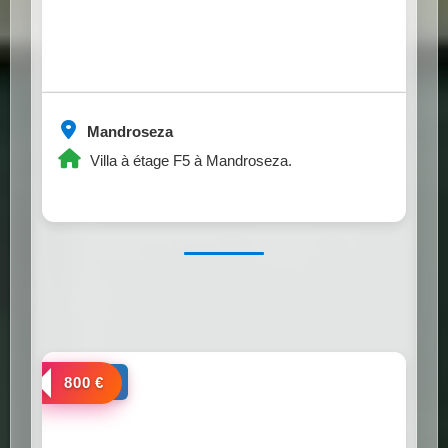
Mandroseza
Villa à étage F5 à Mandroseza.
a louer
800 €