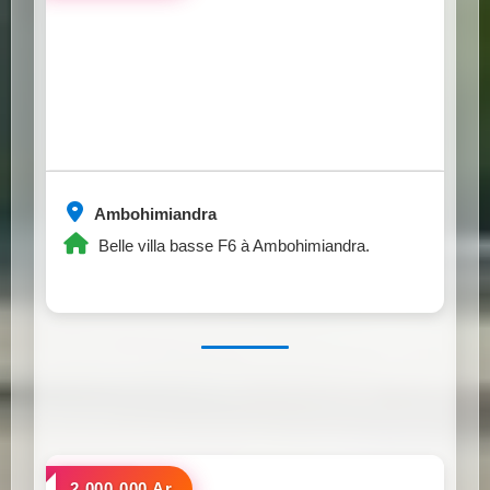
Ambohimiandra
Belle villa basse F6 à Ambohimiandra.
a louer
2.000.000 Ar