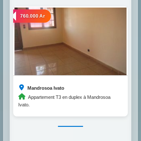
a louer
760.000 Ar
Mandrosoa Ivato
Appartement T3 en duplex à Mandrosoa
Ivato.