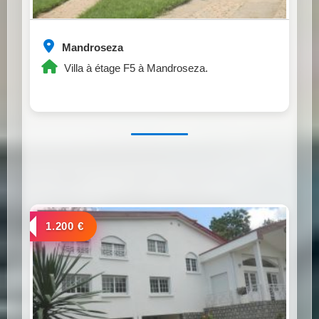
Mandroseza
Villa à étage F5 à Mandroseza.
a louer
1.200 €