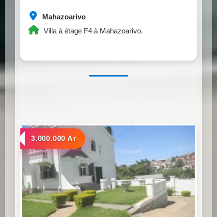
Mahazoarivo
Villa à étage F4 à Mahazoarivo.
a louer
3.000.000 Ar