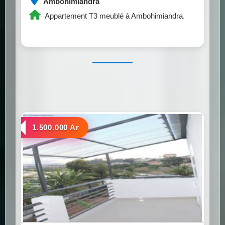
Ambohimiandra
Appartement T3 meublé à Ambohimiandra.
a louer
1.500.000 Ar