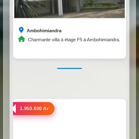
Ambohimiandra
Charmante villa à étage F5 à Ambohimiandra.
a louer
1.950.000 Ar