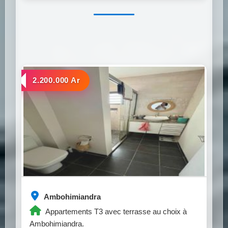
a louer
2.200.000 Ar
Ambohimiandra
Appartements T3 avec terrasse au choix à
Ambohimiandra.