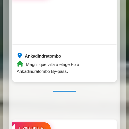
Ankadindratombo
Magnifique villa à étage F5 à
Ankadindratombo By-pass.
a louer
1.200.000 Ar