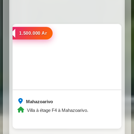
a louer
1.500.000 Ar
Mahazoarivo
Villa à étage F4 à Mahazoarivo.