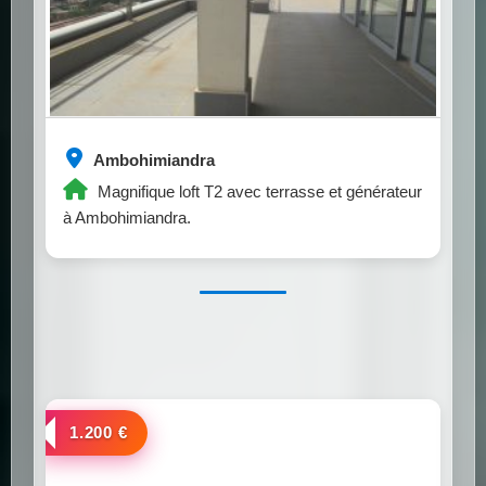
Ambohimiandra
Magnifique loft T2 avec terrasse et générateur
à Ambohimiandra.
a louer
1.200 €