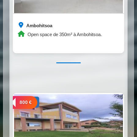
Ambohitsoa
Open space de 350m² à Ambohitsoa.
a louer
800 €