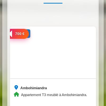
a louer
700 €
Ambohimiandra
Appartement T3 meublé à Ambohimiandra.