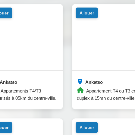
louer
a louer
Ankatso
Ankatso
Appartements T4/T3
Appartement T4 ou T3 e
risés à 05km du centre-ville.
duplex à 15mn du centre-ville
louer
a louer