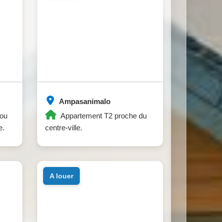
Ampasanimalo
ou
Appartement T2 proche du
e.
centre-ville.
a louer