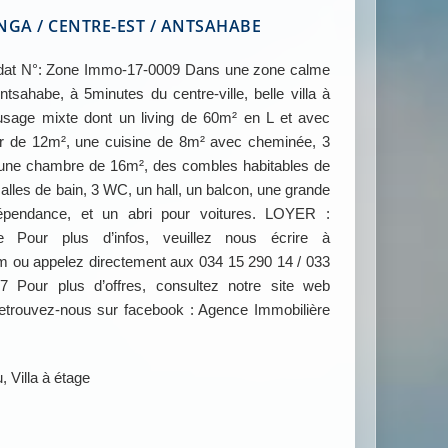
A / CENTRE-EST / ANTSAHABE
 N°: Zone Immo-17-0009 Dans une zone calme
tsahabe, à 5minutes du centre-ville, belle villa à
usage mixte dont un living de 60m² en L et avec
r de 12m², une cuisine de 8m² avec cheminée, 3
ne chambre de 16m², des combles habitables de
alles de bain, 3 WC, un hall, un balcon, une grande
dépendance, et un abri pour voitures. LOYER :
le Pour plus d’infos, veuillez nous écrire à
u appelez directement aux 034 15 290 14 / 033
Pour plus d’offres, consultez notre site web
ouvez-nous sur facebook : Agence Immobilière
 Villa à étage