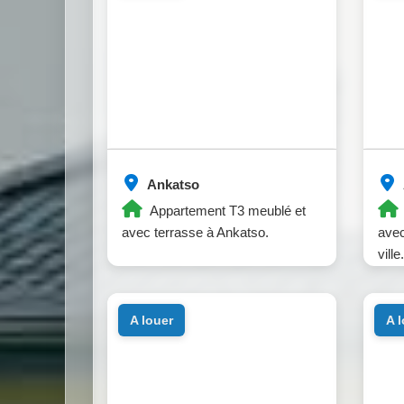
Ankatso
Appartement T3 meublé et
avec terrasse à Ankatso.
avec
ville.
a louer
a 