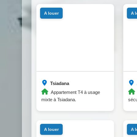
a louer
a 
Tsiadana
Appartement T4 à usage
mixte à Tsiadana.
sécu
a louer
a 