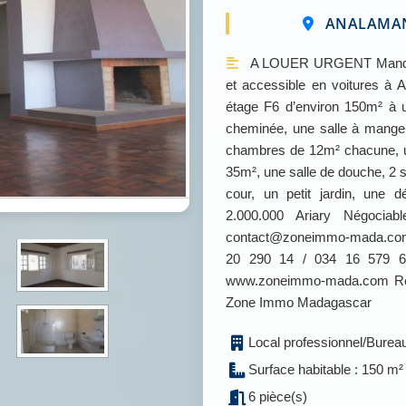
ANALAMANG
A LOUER URGENT Mandat
et accessible en voitures à An
étage F6 d’environ 150m² à 
cheminée, une salle à mange
chambres de 12m² chacune, u
35m², une salle de douche, 2 s
cour, un petit jardin, une 
2.000.000 Ariary Négociab
contact@zoneimmo-mada.com o
20 290 14 / 034 16 579 67 
www.zoneimmo-mada.com Retr
Zone Immo Madagascar
Local professionnel/Bureau,
Surface habitable : 150 m²
6 pièce(s)