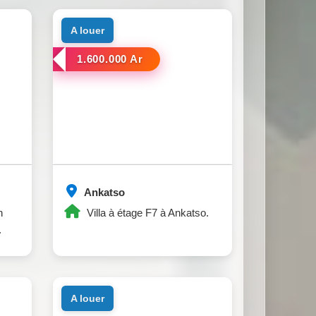
a louer
1.600.000 Ar
Ankatso
n
Villa à étage F7 à Ankatso.
.
a louer