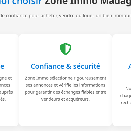
oi choisir
Zone Immo Madag
de confiance pour acheter, vendre ou louer un bien immobi
le
Confiance & sécurité
gne et
Zone Immo sélectionne rigoureusement
onces
ses annonces et vérifie les informations
No
 auprès
pour garantir des échanges fiables entre
chaqu
iés.
vendeurs et acquéreurs.
reche