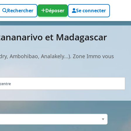
Rechercher
Déposer
Se connecter
tananarivo et Madagascar
dry, Ambohibao, Analakely...). Zone Immo vous
 centre