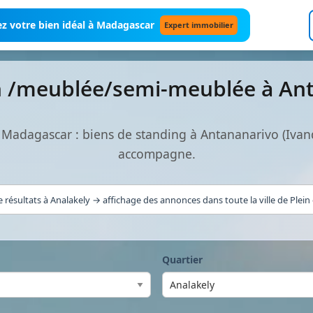
z votre bien idéal à Madagascar
Expert immobilier
on /meublée/semi-meublée à An
Madagascar : biens de standing à Antananarivo (Ivan
accompagne.
 résultats à Analakely → affichage des annonces dans toute la ville de Plein
Quartier