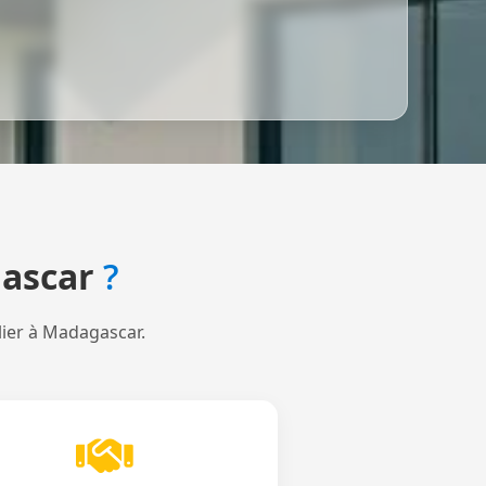
ascar
?
lier à Madagascar.