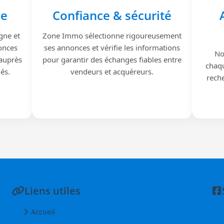
le
Confiance & sécurité
gne et
Zone Immo sélectionne rigoureusement
onces
ses annonces et vérifie les informations
No
 auprès
pour garantir des échanges fiables entre
chaqu
iés.
vendeurs et acquéreurs.
reche
Liens utiles
Accueil