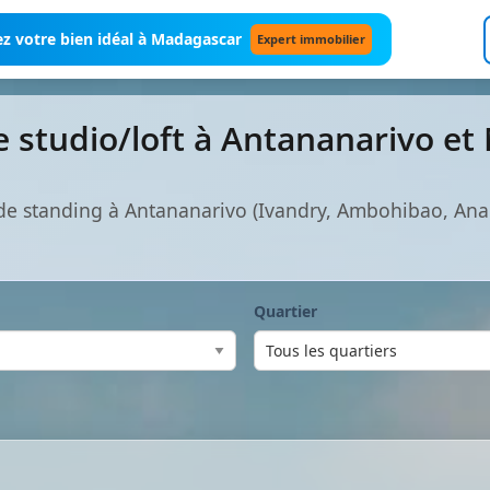
z votre bien idéal à Madagascar
Expert immobilier
 studio/loft à Antananarivo e
 de standing à Antananarivo (Ivandry, Ambohibao, An
Quartier