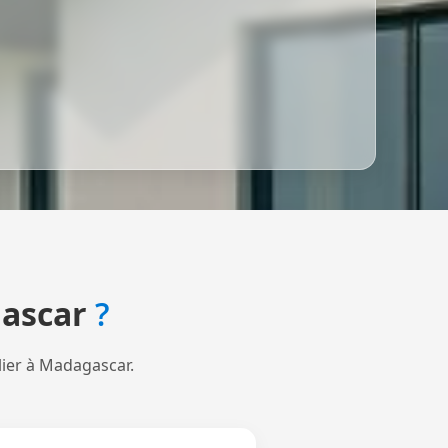
ascar
?
lier à Madagascar.