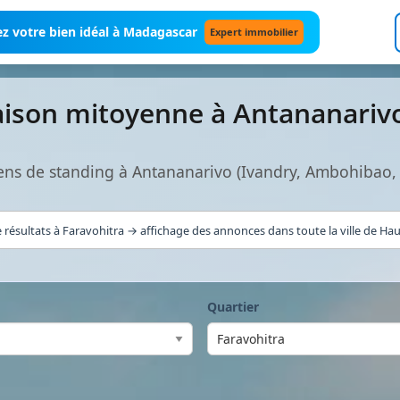
z votre bien idéal à Madagascar
Expert immobilier
ison mitoyenne à Antananariv
ns de standing à Antananarivo (Ivandry, Ambohibao,
 résultats à Faravohitra → affichage des annonces dans toute la ville de Haut
Quartier