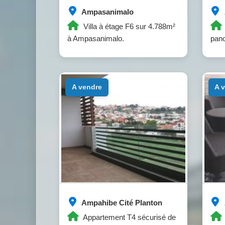
Ampasanimalo
Villa à étage F6 sur 4.788m²
à Ampasanimalo.
pano
a vendre
a
Ampahibe Cité Planton
Appartement T4 sécurisé de