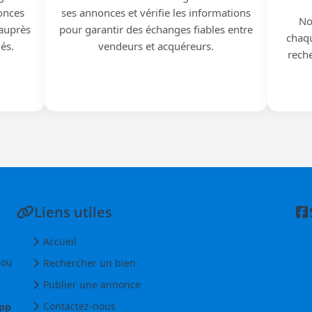
onces
ses annonces et vérifie les informations
No
 auprès
pour garantir des échanges fiables entre
chaqu
iés.
vendeurs et acquéreurs.
reche
Liens utiles
Accueil
 ou
Rechercher un bien
Publier une annonce
Contactez-nous
pp