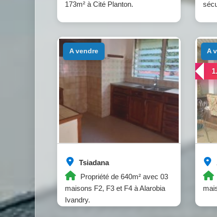
173m² à Cité Planton.
sécu
a vendre
a
1
Tsiadana
Propriété de 640m² avec 03
maisons F2, F3 et F4 à Alarobia
mai
Ivandry.