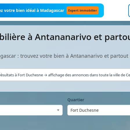
z votre bien idéal à Madagascar
Expert immobilier
lière à Antananarivo et parto
ascar : trouvez votre bien à Antananarivo et partout 
ésultats à Fort Duchesne → affichage des annonces dans toute la ville de C
Quartier