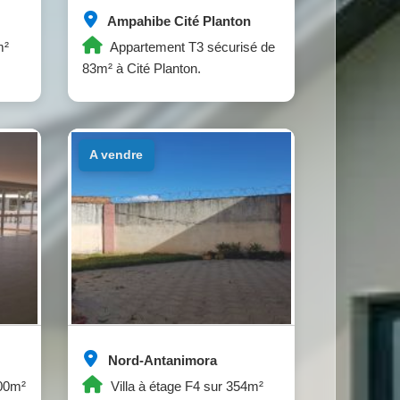
Ampahibe Cité Planton
m²
Appartement T3 sécurisé de
83m² à Cité Planton.
a vendre
Nord-Antanimora
200m²
Villa à étage F4 sur 354m²