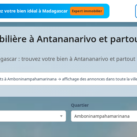
z votre bien idéal à Madagascar
Expert immobilier
lière à Antananarivo et parto
ascar : trouvez votre bien à Antananarivo et partout 
ats à Amboninampahamarinana → affichage des annonces dans toute la ville 
Quartier