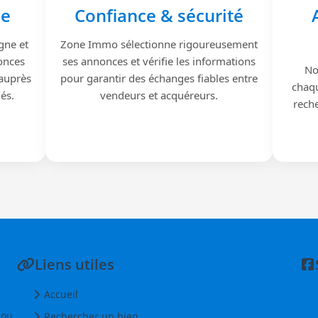
le
Confiance & sécurité
gne et
Zone Immo sélectionne rigoureusement
onces
ses annonces et vérifie les informations
No
 auprès
pour garantir des échanges fiables entre
chaqu
iés.
vendeurs et acquéreurs.
reche
Liens utiles
Accueil
 ou
Rechercher un bien