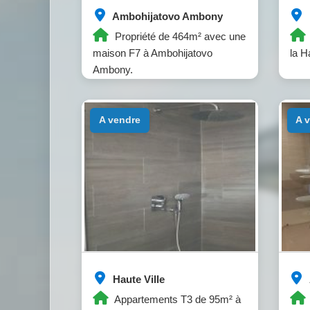
Ambohijatovo Ambony
Propriété de 464m² avec une
maison F7 à Ambohijatovo
la Ha
Ambony.
a vendre
a
Haute Ville
Appartements T3 de 95m² à