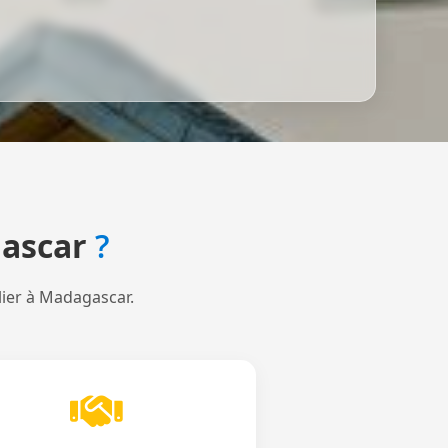
ascar
?
lier à Madagascar.