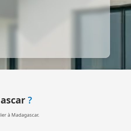
ascar
?
lier à Madagascar.