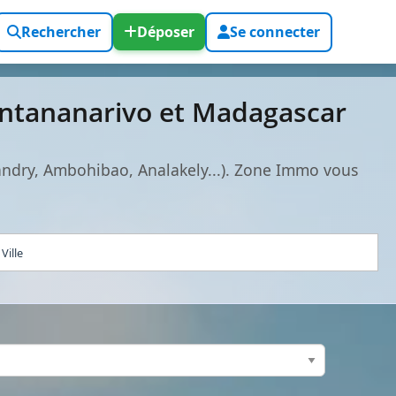
Rechercher
Déposer
Se connecter
 Antananarivo et Madagascar
vandry, Ambohibao, Analakely...). Zone Immo vous
Ville