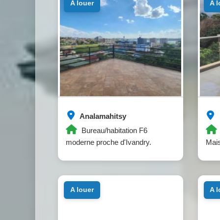
a louer
a 
Analamahitsy
Bureau/habitation F6
moderne proche d'Ivandry.
Mais
a louer
a 