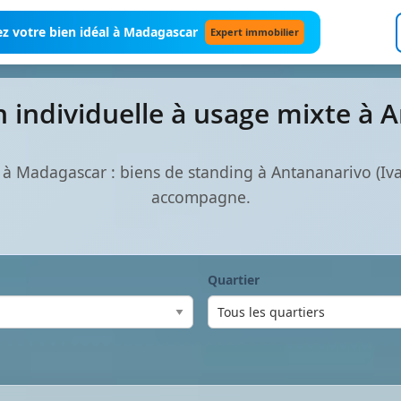
z votre bien idéal à Madagascar
Expert immobilier
n individuelle à usage mixte à
e à Madagascar : biens de standing à Antananarivo (I
accompagne.
Quartier