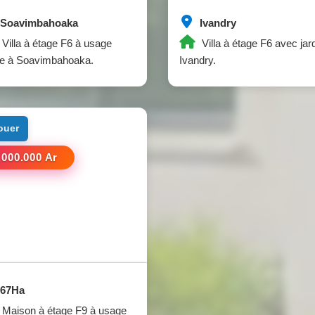
Soavimbahoaka
Ivandry
Villa à étage F6 à usage
Villa à étage F6 avec jar
e à Soavimbahoaka.
Ivandry.
louer
.000.000 Ar
67Ha
Maison à étage F9 à usage