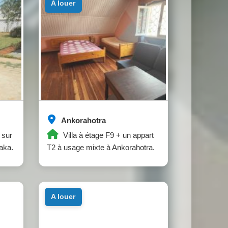
a louer
Ankorahotra
 sur
Villa à étage F9 + un appart
aka.
T2 à usage mixte à Ankorahotra.
a louer