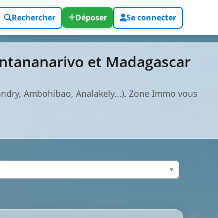
Rechercher
Déposer
Se connecter
 Antananarivo et Madagascar
vandry, Ambohibao, Analakely...). Zone Immo vous