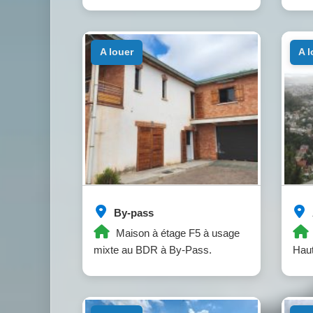
a louer
a 
By-pass
Maison à étage F5 à usage
mixte au BDR à By-Pass.
Haut