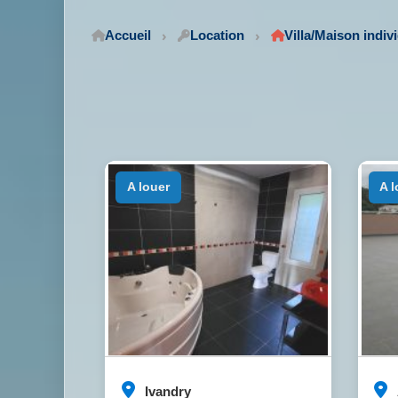
Accueil
Location
Villa/Maison indiv
a louer
a 
Ivandry