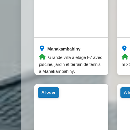
Manakambahiny
Grande villa à étage F7 avec
piscine, jardin et terrain de tennis
mixt
à Manakambahiny.
a louer
a 