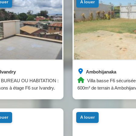
louer
a louer
Ivandry
Ambohijanaka
BUREAU OU HABITATION :
Villa basse F6 sécurisée
ons à étage F6 sur Ivandry.
600m² de terrain à Ambohijan
louer
a louer