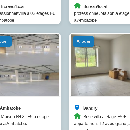
Bureau/local
Bureau/local
essionnel/Villa à 02 étages F6
professionnel/Maison à étage
mbatobe.
à Ambatobe.
louer
a louer
Ambatobe
Ivandry
Maison R+2 , F5 à usage
Belle villa à étage F5 +
e à Ambatobe.
appartement T2 avec grand ja