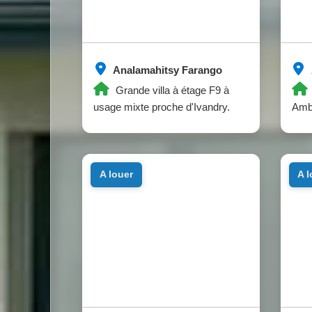
Analamahitsy Farango
Grande villa à étage F9 à
usage mixte proche d'Ivandry.
Amb
a louer
a 