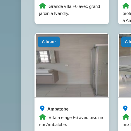
Grande villa F6 avec grand
jardin à Ivandry.
prof
à A
a louer
a 
Ambatobe
Villa à étage F6 avec piscine
sur Ambatobe.
mixt