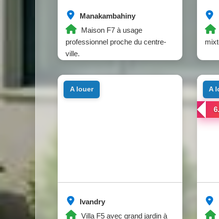
Manakambahiny
Maison F7 à usage
professionnel proche du centre-
mixt
ville.
a louer
a 
6
Ivandry
Villa F5 avec grand jardin à