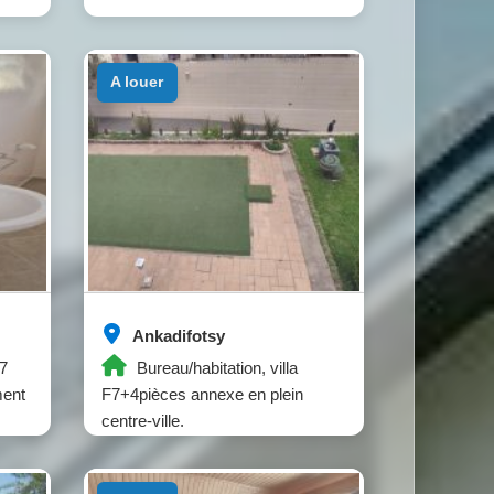
a louer
Ankadifotsy
F7
Bureau/habitation, villa
ment
F7+4pièces annexe en plein
centre-ville.