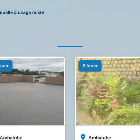
iduelle à usage mixte
louer
a louer
Ambatobe
Ambatobe