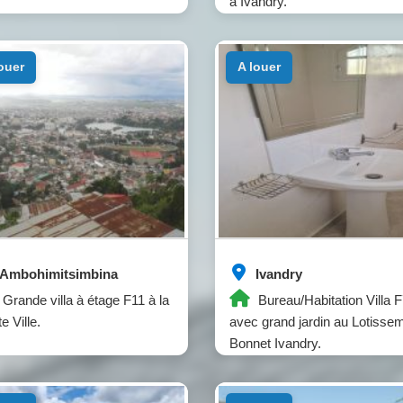
à Ivandry.
louer
a louer
Ambohimitsimbina
Ivandry
Grande villa à étage F11 à la
Bureau/Habitation Villa 
e Ville.
avec grand jardin au Lotisse
Bonnet Ivandry.