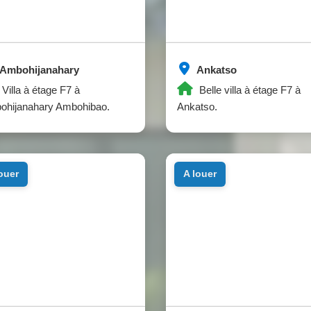
Ambohijanahary
Ankatso
Villa à étage F7 à
Belle villa à étage F7 à
ohijanahary Ambohibao.
Ankatso.
louer
a louer