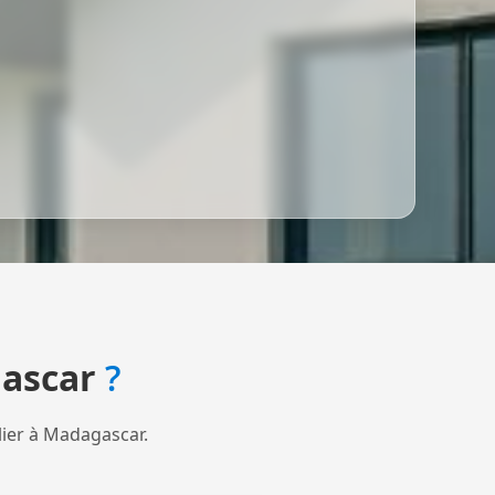
ascar
?
lier à Madagascar.