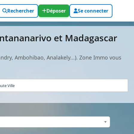
Rechercher
Déposer
Se connecter
 Antananarivo et Madagascar
vandry, Ambohibao, Analakely...). Zone Immo vous
ute Ville