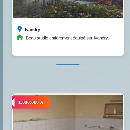
Ivandry
Beau studio entièrement équipé sur Ivandry.
a louer
1.000.000 Ar