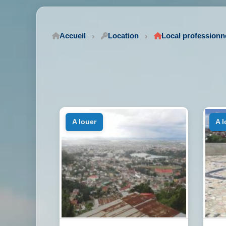
Accueil
Location
Local professionn
a louer
a 