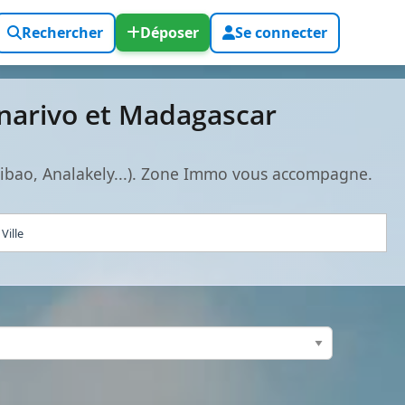
Rechercher
Déposer
Se connecter
anarivo et Madagascar
hibao, Analakely...). Zone Immo vous accompagne.
Ville