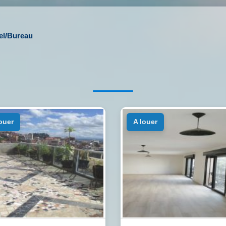
el/Bureau
louer
a louer