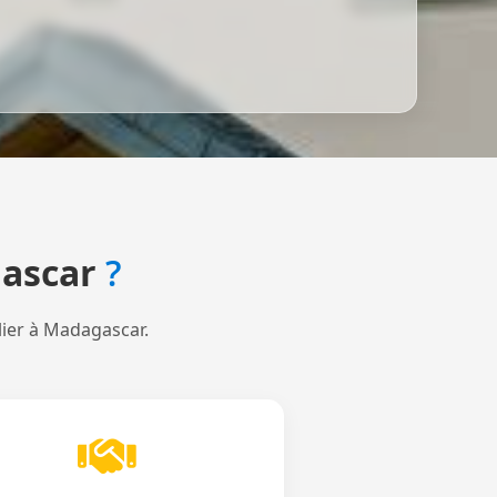
ascar
?
lier à Madagascar.