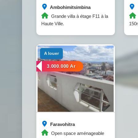
Ambohimitsimbina
Grande villa à étage F11 à la
Haute Ville.
150m
a louer
3.000.000 Ar
Faravohitra
Open space aménageable