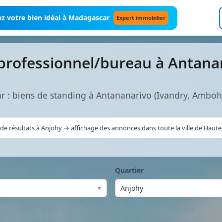
z votre bien idéal à Madagascar
Expert immobilier
 professionnel/bureau à Antan
r : biens de standing à Antananarivo (Ivandry, Ambo
de résultats à Anjohy → affichage des annonces dans toute la ville de Haute 
Quartier