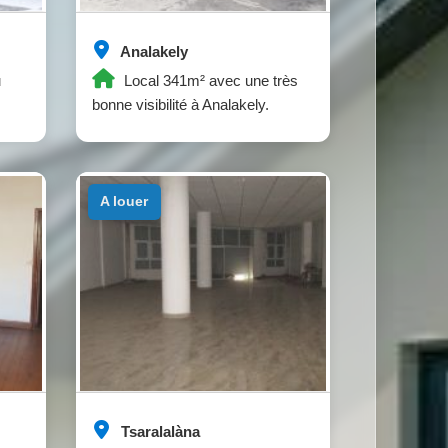
Analakely
u
Local 341m² avec une très
bonne visibilité à Analakely.
a louer
Tsaralalàna