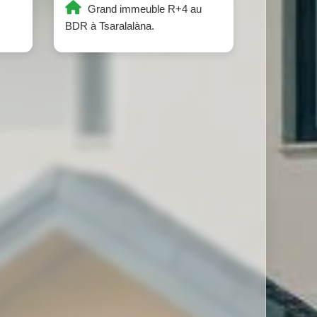
Grand immeuble R+4 au
BDR à Tsaralalàna.