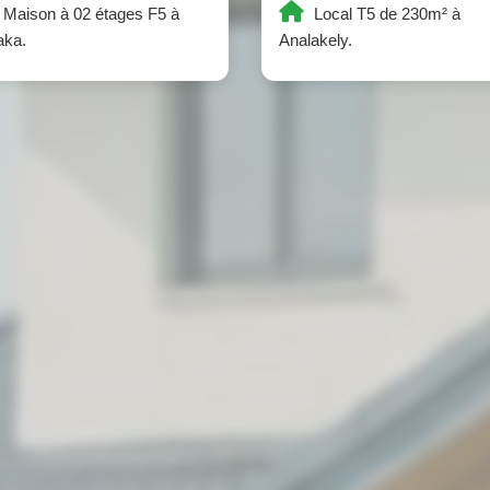
Maison à 02 étages F5 à
Local T5 de 230m² à
aka.
Analakely.