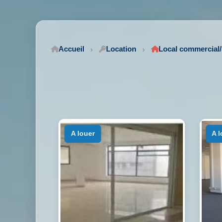
Accueil
Location
Local commercia
a louer
a 