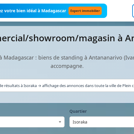
z votre bien idéal à Madagascar
Expert immobilier
mercial/showroom/magasin à A
Madagascar : biens de standing à Antananarivo (Iva
accompagne.
e résultats à Isoraka → affichage des annonces dans toute la ville de Plein 
Quartier