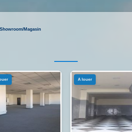
l/Showroom/Magasin
louer
a louer