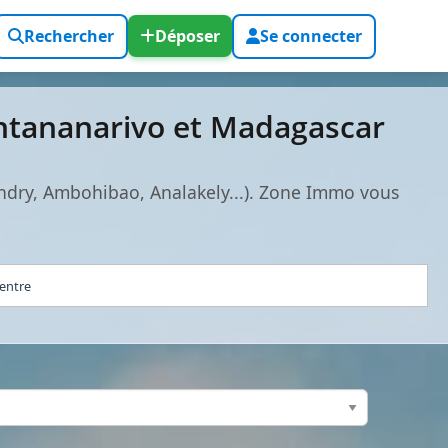
Rechercher
Déposer
Se connecter
ntananarivo et Madagascar
ndry, Ambohibao, Analakely...). Zone Immo vous
centre