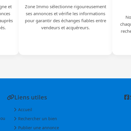
gne et
Zone Immo sélectionne rigoureusement
onces
ses annonces et vérifie les informations
No
 auprès
pour garantir des échanges fiables entre
chaqu
iés.
vendeurs et acquéreurs.
reche
Liens utiles
Accueil
 ou
Rechercher un bien
Publier une annonce