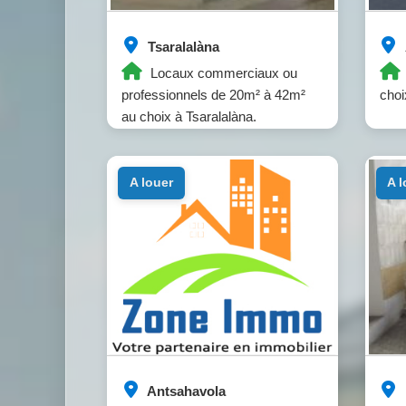
Tsaralalàna
Locaux commerciaux ou
professionnels de 20m² à 42m²
choi
au choix à Tsaralalàna.
a louer
a 
Antsahavola