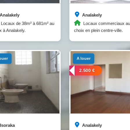
Analakely
Analakely
Locaux de 38m² à 681m² au
Locaux commerciaux a
x à Analakely.
choix en plein centre-ville.
louer
a louer
2.500 €
Isoraka
Analakely