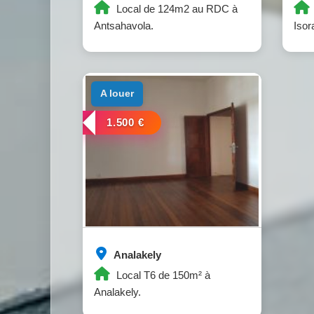
Local de 124m2 au RDC à
Antsahavola.
Isor
a louer
1.500 €
Analakely
Local T6 de 150m² à
Analakely.