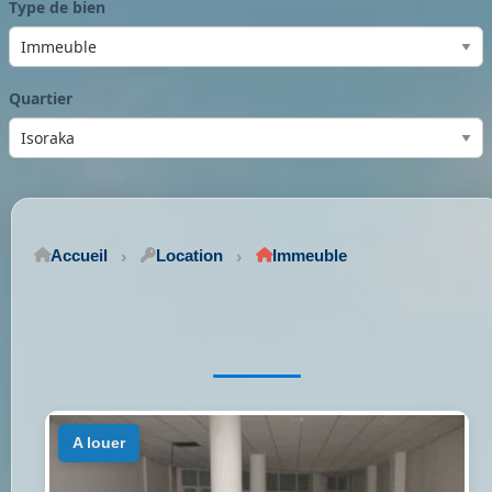
Type de bien
Quartier
Accueil
Location
Immeuble
a louer