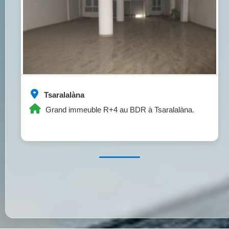
Tsaralalàna
Grand immeuble R+4 au BDR à Tsaralalàna.