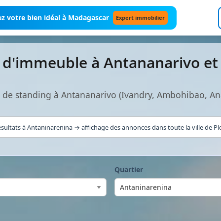
z votre bien idéal à Madagascar
Expert immobilier
 d'immeuble à Antananarivo e
 de standing à Antananarivo (Ivandry, Ambohibao, An
sultats à Antaninarenina → affichage des annonces dans toute la ville de Pl
Quartier