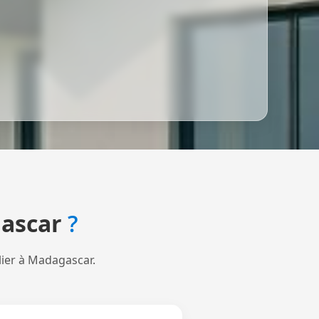
ascar
?
lier à Madagascar.