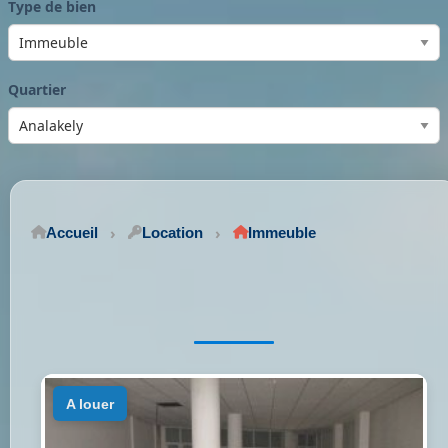
Type de bien
Quartier
Accueil
Location
Immeuble
a louer