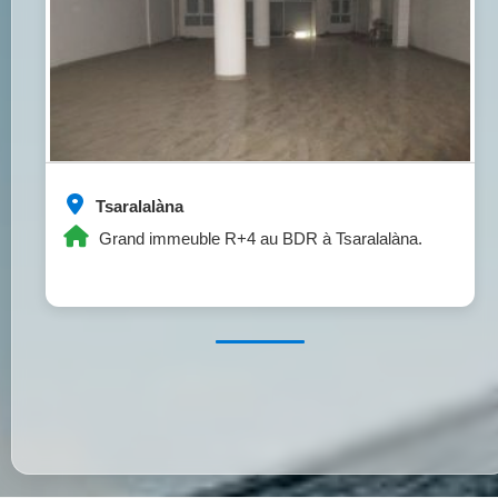
Tsaralalàna
Grand immeuble R+4 au BDR à Tsaralalàna.