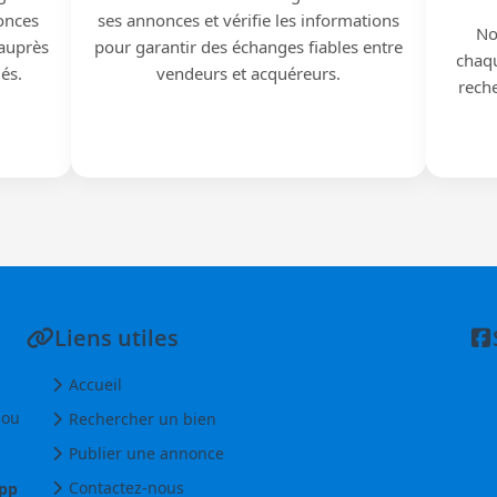
onces
ses annonces et vérifie les informations
No
 auprès
pour garantir des échanges fiables entre
chaqu
iés.
vendeurs et acquéreurs.
reche
Liens utiles
Accueil
 ou
Rechercher un bien
Publier une annonce
Contactez-nous
pp