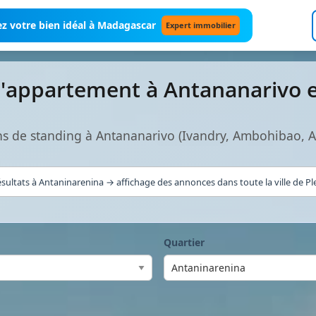
z votre bien idéal à Madagascar
Expert immobilier
d'appartement à Antananarivo 
s de standing à Antananarivo (Ivandry, Ambohibao, 
sultats à Antaninarenina → affichage des annonces dans toute la ville de Pl
Quartier