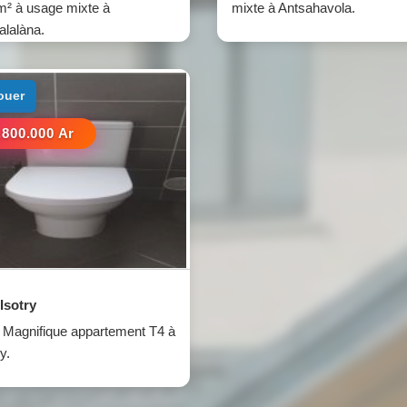
² à usage mixte à
mixte à Antsahavola.
alalàna.
louer
.800.000 Ar
Isotry
Magnifique appartement T4 à
y.