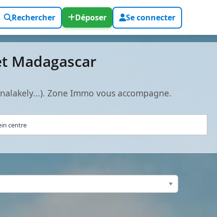
Rechercher
Déposer
Se connecter
et Madagascar
Analakely...). Zone Immo vous accompagne.
ein centre