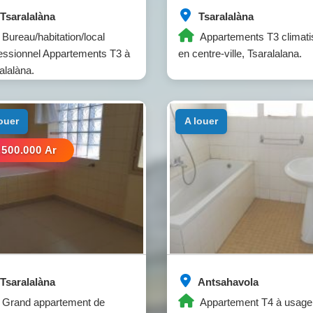
Tsaralalàna
Tsaralalàna
Bureau/habitation/local
Appartements T3 climati
essionnel Appartements T3 à
en centre-ville, Tsaralalana.
alalàna.
louer
a louer
.500.000 Ar
Tsaralalàna
Antsahavola
Grand appartement de
Appartement T4 à usage