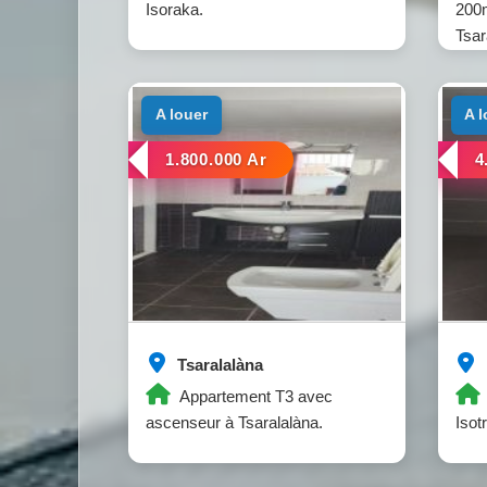
Isoraka.
200m
Tsar
a louer
a 
1.800.000 Ar
4
Tsaralalàna
Appartement T3 avec
ascenseur à Tsaralalàna.
Isotr