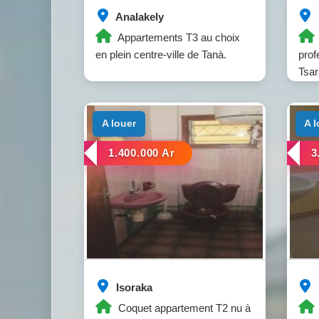
Analakely
Appartements T3 au choix
en plein centre-ville de Tanà.
prof
Tsar
a louer
a 
1.400.000 Ar
3
Isoraka
Coquet appartement T2 nu à