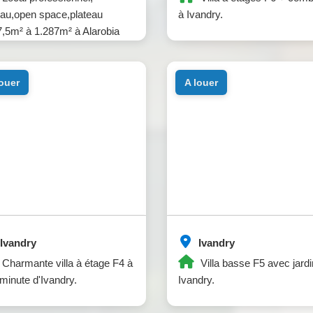
au,open space,plateau
à Ivandry.
,5m² à 1.287m² à Alarobia
dry.
louer
a louer
Ivandry
Ivandry
Charmante villa à étage F4 à
Villa basse F5 avec jardi
minute d'Ivandry.
Ivandry.