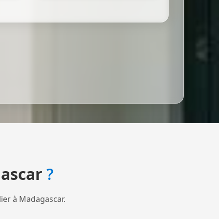
ascar
?
lier à Madagascar.