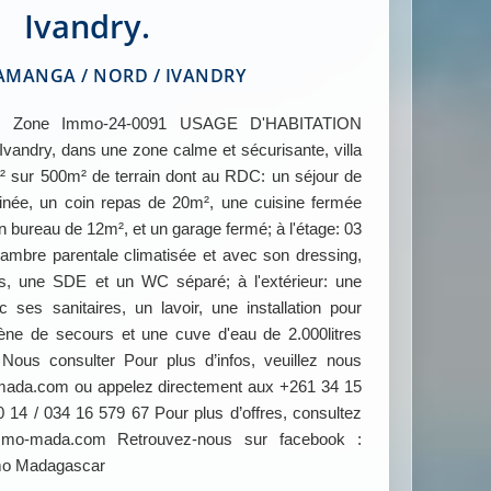
Ivandry.
MANGA / NORD / IVANDRY
Zone Immo-24-0091 USAGE D'HABITATION
ndry, dans une zone calme et sécurisante, villa
 sur 500m² de terrain dont au RDC: un séjour de
inée, un coin repas de 20m², une cuisine fermée
 bureau de 12m², et un garage fermé; à l'étage: 03
mbre parentale climatisée et avec son dressing,
es, une SDE et un WC séparé; à l'extérieur: une
ses sanitaires, un lavoir, une installation pour
ène de secours et une cuve d'eau de 2.000litres
ous consulter Pour plus d’infos, veuillez nous
ada.com ou appelez directement aux +261 34 15
 14 / 034 16 579 67 Pour plus d’offres, consultez
mmo-mada.com Retrouvez-nous sur facebook :
mo Madagascar