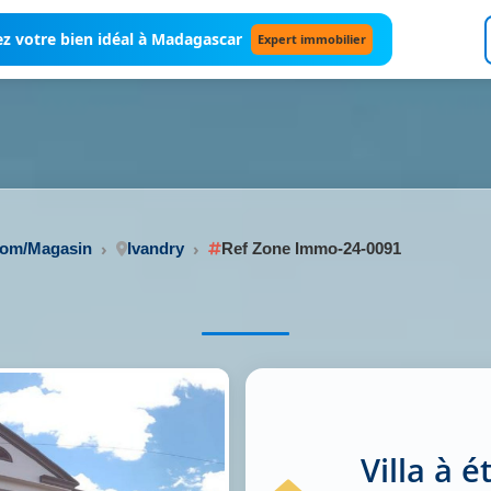
z votre bien idéal à Madagascar
Expert immobilier
oom/Magasin
Ivandry
Ref Zone Immo-24-0091
Villa à 