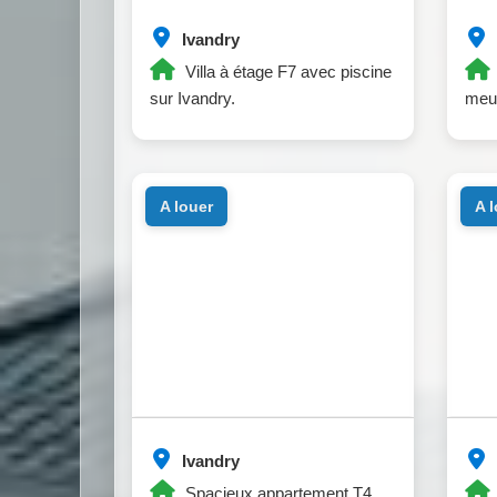
Ivandry
Villa à étage F7 avec piscine
sur Ivandry.
meub
a louer
a 
Ivandry
Spacieux appartement T4