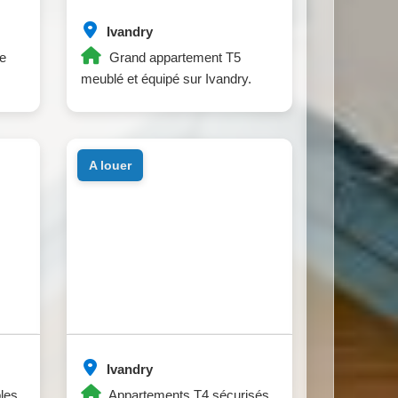
Ivandry
e
Grand appartement T5
meublé et équipé sur Ivandry.
a louer
Ivandry
les
Appartements T4 sécurisés