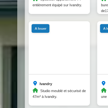
entièrement équipé sur Ivandry.
bure
de17
Ivan
a louer
a 
Ivandry
Studio meublé et sécurisé de
47m² à Ivandry.
une 