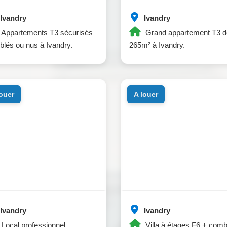
Ivandry
Ivandry
Appartements T3 sécurisés
Grand appartement T3 d
lés ou nus à Ivandry.
265m² à Ivandry.
louer
a louer
Ivandry
Ivandry
Local professionnel,
Villa à étages F6 + comb