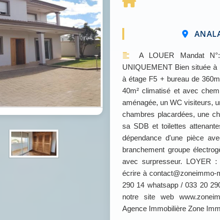
ANALA
A LOUER Mandat N°: 
UNIQUEMENT Bien située à Iva
à étage F5 + bureau de 360m²
40m² climatisé et avec chem
aménagée, un WC visiteurs, un
chambres placardées, une cha
sa SDB et toilettes attenant
dépendance d'une pièce avec 
branchement groupe électrog
avec surpresseur. LOYER : N
écrire à contact@zoneimmo-m
290 14 whatsapp / 033 20 290
notre site web www.zonei
Agence Immobilière Zone Im