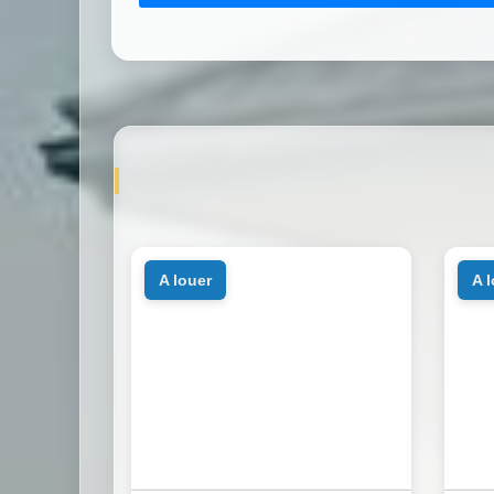
a louer
a 