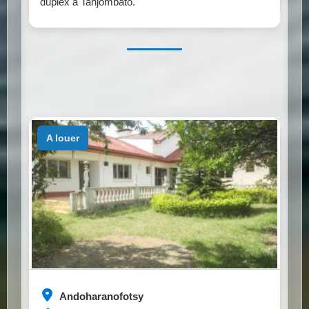
duplex à Tanjombato.
a louer
Andoharanofotsy