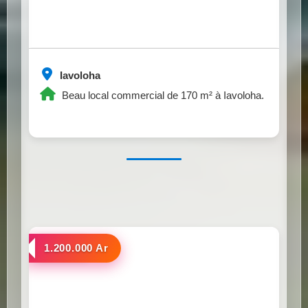
Iavoloha
Beau local commercial de 170 m² à Iavoloha.
a louer
1.200.000 Ar