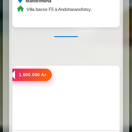
Mandrimena
Villa basse F5 à Andoharanofotsy.
a louer
1.600.000 Ar