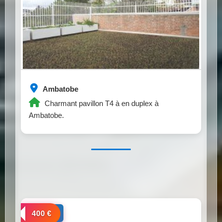
Ambatobe
Charmant pavillon T4 à en duplex à
Ambatobe.
a louer
400 €