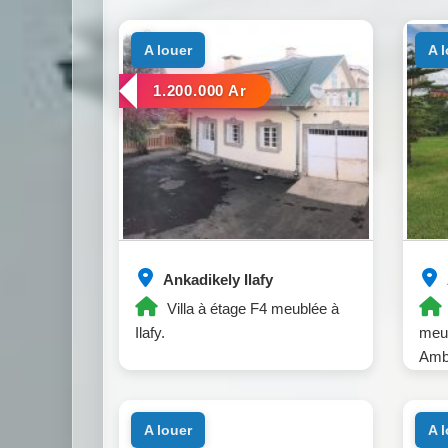
a louer
a 
1.200.000 Ar
Ankadikely Ilafy
Villa à étage F4 meublée à
Ilafy.
meub
Amb
a louer
a 