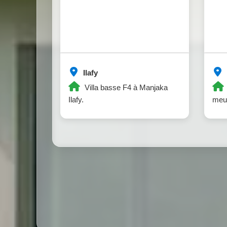
Ilafy
Villa basse F4 à Manjaka
Ilafy.
meub