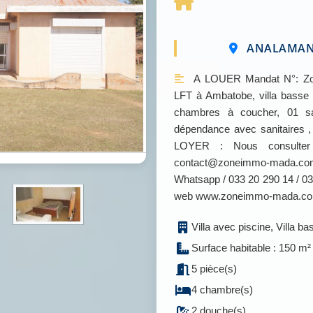
ANALAMANGA
A LOUER Mandat N°: Zone
LFT à Ambatobe, villa basse 
chambres à coucher, 01 sal
dépendance avec sanitaires ,
LOYER : Nous consulter P
contact@zoneimmo-mada.com 
Whatsapp / 033 20 290 14 / 034
web www.zoneimmo-mada.c
Villa avec piscine, Villa ba
Surface habitable : 150 m²
5 pièce(s)
4 chambre(s)
2 douche(s)