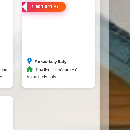
1.500.000 Ar
Ankadikely Ilafy
cine
Pavillon T2 sécurisé à
sy
Ankadikely Ilafy.