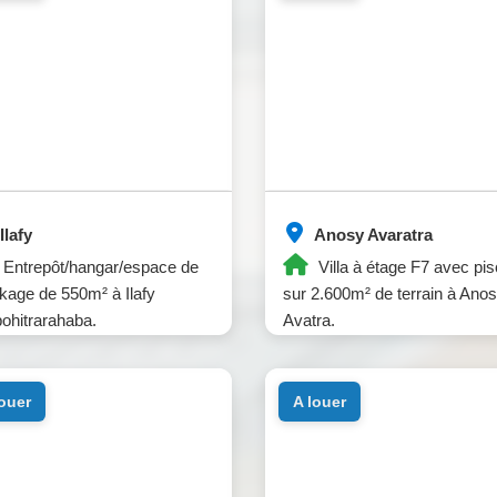
Ilafy
Anosy Avaratra
Entrepôt/hangar/espace de
Villa à étage F7 avec pis
kage de 550m² à Ilafy
sur 2.600m² de terrain à Ano
hitrarahaba.
Avatra.
louer
a louer