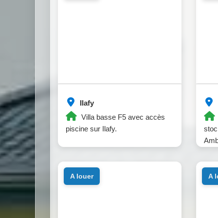
Ilafy
Villa basse F5 avec accès
piscine sur Ilafy.
stoc
Ambo
a louer
a 