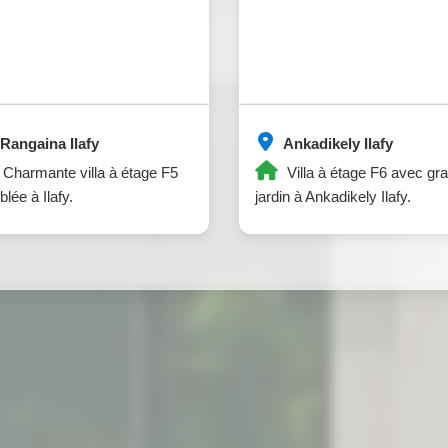
Rangaina Ilafy
Ankadikely Ilafy
Charmante villa à étage F5
Villa à étage F6 avec gr
lée à Ilafy.
jardin à Ankadikely Ilafy.