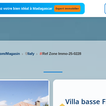
z votre bien idéal à Madagascar
Expert immobilier
oom/Magasin
Ilafy
Ref Zone Immo-25-0228
Villa basse 