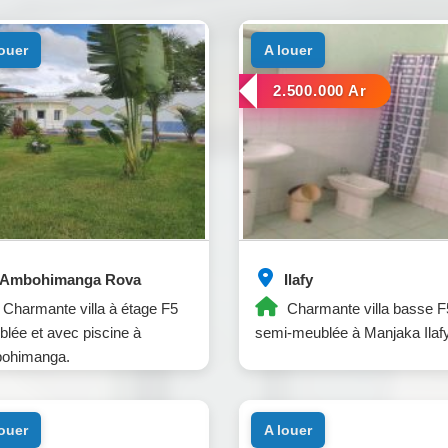
louer
a louer
2.500.000 Ar
Ambohimanga Rova
Ilafy
Charmante villa à étage F5
Charmante villa basse F
lée et avec piscine à
semi-meublée à Manjaka Ilafy
ohimanga.
louer
a louer