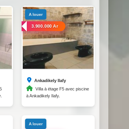
a louer
3.900.000 Ar
Ankadikely Ilafy
5
Villa à étage F5 avec piscine
.
à Ankadikely Ilafy.
a louer