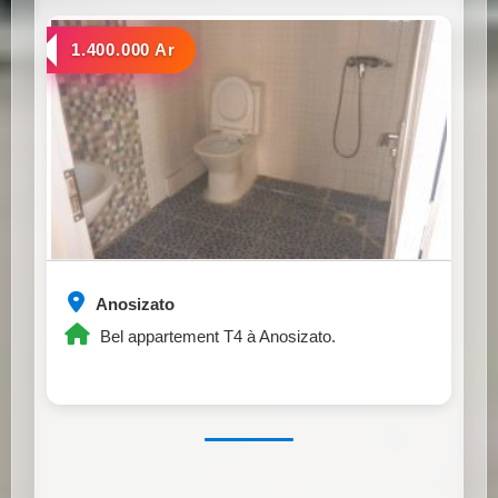
a louer
1.400.000 Ar
Anosizato
Bel appartement T4 à Anosizato.