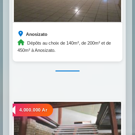
Anosizato
Dépôts au choix de 140m², de 200m² et de
450m² à Anosizato.
a louer
4.000.000 Ar