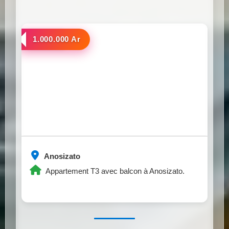
a louer
1.000.000 Ar
Anosizato
Appartement T3 avec balcon à Anosizato.