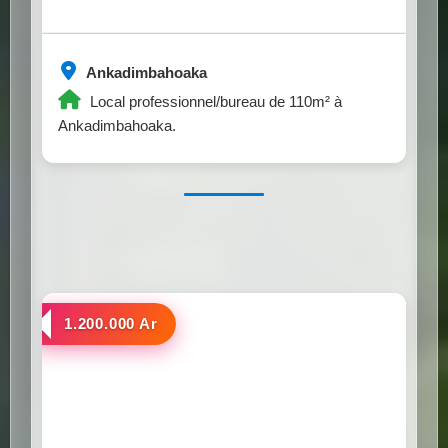
Ankadimbahoaka
Local professionnel/bureau de 110m² à
Ankadimbahoaka.
a louer
1.200.000 Ar