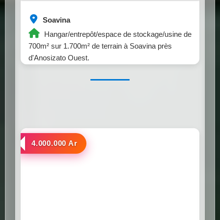
Soavina
Hangar/entrepôt/espace de stockage/usine de
700m² sur 1.700m² de terrain à Soavina près
d'Anosizato Ouest.
a louer
4.000.000 Ar