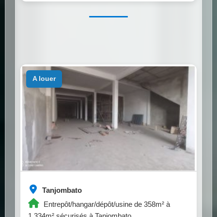
a louer
Tanjombato
Entrepôt/hangar/dépôt/usine de 358m² à
1.334m² sécurisés à Tanjombato.