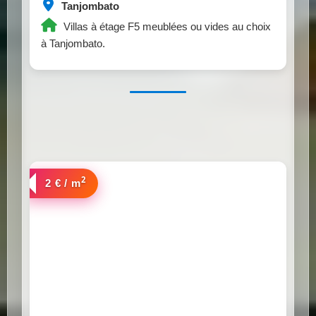
Tanjombato
Villas à étage F5 meublées ou vides au choix
à Tanjombato.
2
a louer
2 € / m