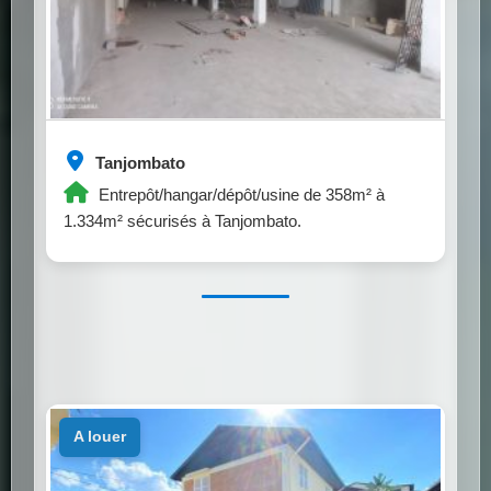
Tanjombato
Entrepôt/hangar/dépôt/usine de 358m² à
1.334m² sécurisés à Tanjombato.
a louer