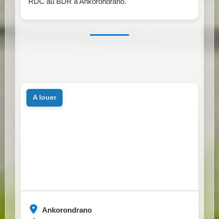
RDC au BDR à Ankorondrano.
a louer
Ankorondrano