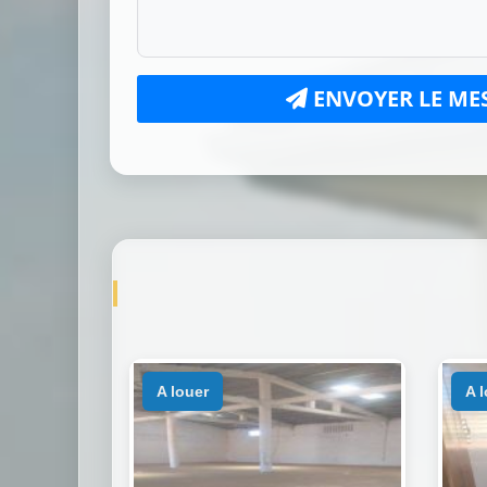
ENVOYER LE ME
a louer
a 