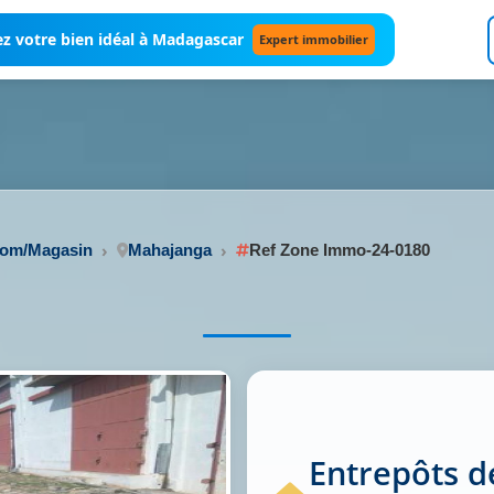
z votre bien idéal à Madagascar
Expert immobilier
oom/Magasin
Mahajanga
Ref Zone Immo-24-0180
Entrepôts d