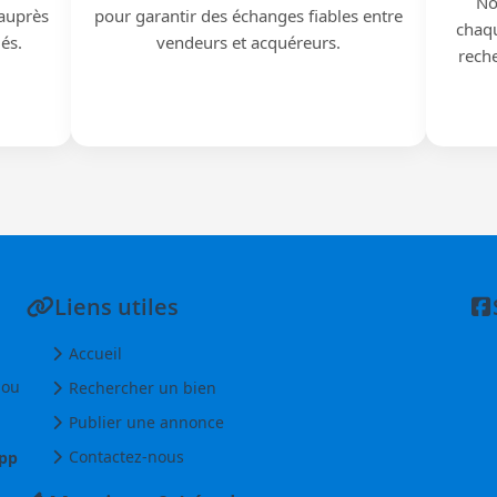
No
 auprès
pour garantir des échanges fiables entre
chaqu
iés.
vendeurs et acquéreurs.
reche
Liens utiles
Accueil
 ou
Rechercher un bien
Publier une annonce
Contactez-nous
pp