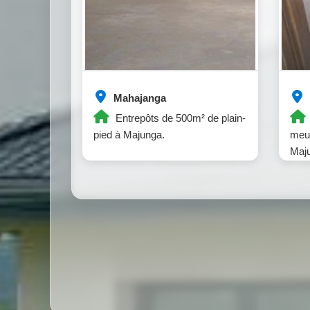
Mahajanga
Entrepôts de 500m² de plain-
pied à Majunga.
meub
Maj