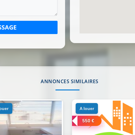
SSAGE
ANNONCES SIMILAIRES
louer
a louer
550 €