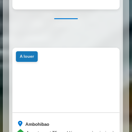
a louer
Ambohibao