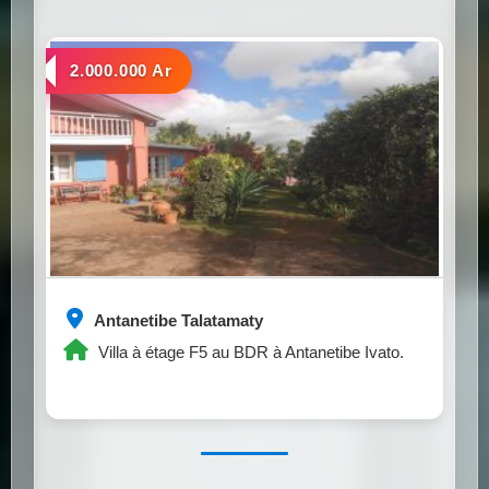
a louer
2.000.000 Ar
Antanetibe Talatamaty
Villa à étage F5 au BDR à Antanetibe Ivato.