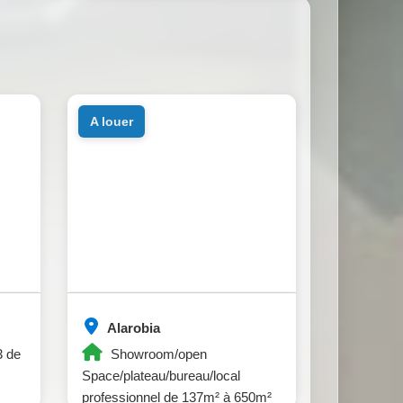
a louer
Alarobia
3 de
Showroom/open
Space/plateau/bureau/local
professionnel de 137m² à 650m²