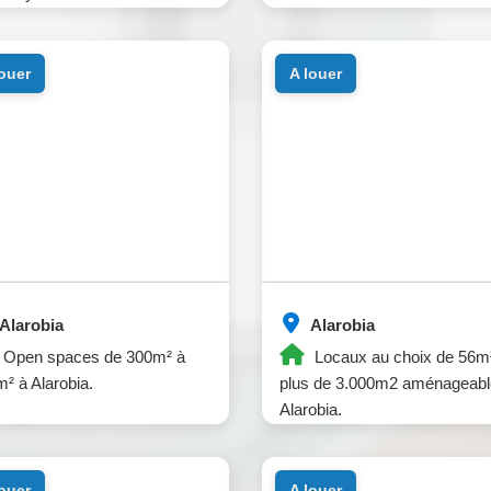
louer
a louer
Alarobia
Alarobia
Open spaces de 300m² à
Locaux au choix de 56m
² à Alarobia.
plus de 3.000m2 aménageabl
Alarobia.
louer
a louer