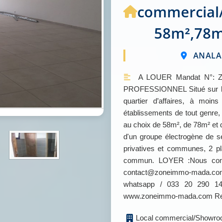
commercial
58m²,78m²
ANALAM
A LOUER Mandat N°: 
PROFESSIONNEL Situé sur le 
quartier d’affaires, à moi
établissements de tout genre
au choix de 58m², de 78m² et
d'un groupe électrogène de s
privatives et communes, 2 pl
commun. LOYER :Nous consul
contact@zoneimmo-mada.com 
whatsapp / 033 20 290 14 
www.zoneimmo-mada.com Retr
Local commercial/Showroo