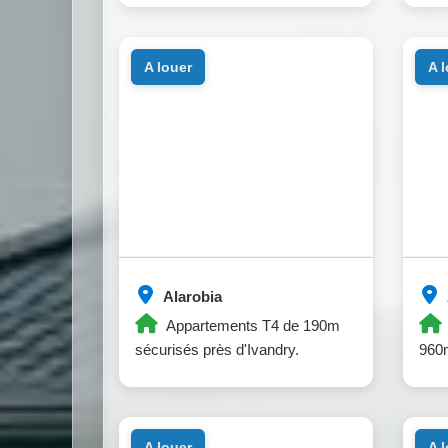
a louer
a 
Alarobia
Appartements T4 de 190m
sécurisés près d'Ivandry.
960m
a louer
a 