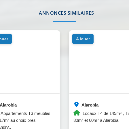
ANNONCES SIMILAIRES
louer
a louer
Alarobia
Alarobia
Appartements T3 meublés
Locaux T4 de 149m² , T
17m² au choix près
80m² et 60m² à Alarobia.
andry..