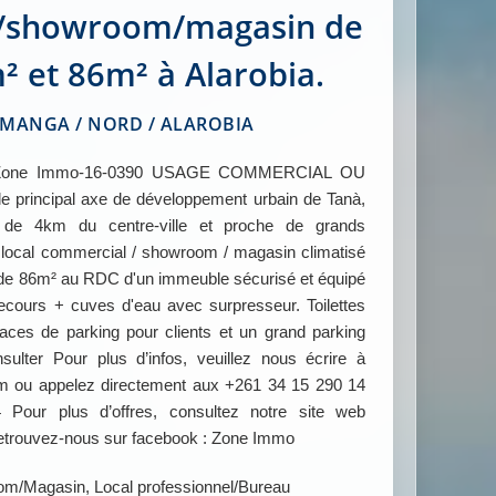
/showroom/magasin de
 et 86m² à Alarobia.
ANGA / NORD / ALAROBIA
Zone Immo-16-0390 USAGE COMMERCIAL OU
principal axe de développement urbain de Tanà,
ns de 4km du centre-ville et proche de grands
, local commercial / showroom / magasin climatisé
 de 86m² au RDC d'un immeuble sécurisé et équipé
ecours + cuves d'eau avec surpresseur. Toilettes
aces de parking pour clients et un grand parking
ter Pour plus d’infos, veuillez nous écrire à
ou appelez directement aux +261 34 15 290 14
Pour plus d’offres, consultez notre site web
ouvez-nous sur facebook : Zone Immo
m/Magasin, Local professionnel/Bureau