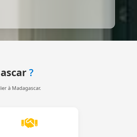
ascar
?
lier à Madagascar.