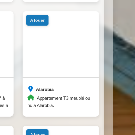
à Alarobia.
a louer
Alarobia
² à
Appartement T3 meublé ou
es à
nu à Alarobia.
a louer