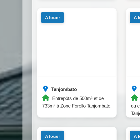
et 1
a louer
a 
Tanjombato
Entrepôts de 500m² et de
733m² à Zone Forello Tanjombato.
ou e
Tanj
a louer
a 