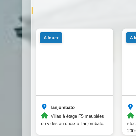
a louer
a 
Tanjombato
Villas à étage F5 meublées
ou vides au choix à Tanjombato.
stoc
200