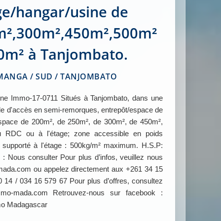
ge/hangar/usine de
m²,300m²,450m²,500m²
00m² à Tanjombato.
ANGA / SUD / TANJOMBATO
e Immo-17-0711 Situés à Tanjombato, dans une
ile d'accès en semi-remorques, entrepôt/espace de
 space de 200m², de 250m², de 300m², de 450m²,
 RDC ou à l'étage; zone accessible en poids
s supporté à l'étage : 500kg/m² maximum. H.S.P:
 Nous consulter Pour plus d’infos, veuillez nous
ada.com ou appelez directement aux +261 34 15
 14 / 034 16 579 67 Pour plus d’offres, consultez
mmo-mada.com Retrouvez-nous sur facebook :
mo Madagascar