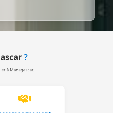
ascar
?
lier à Madagascar.