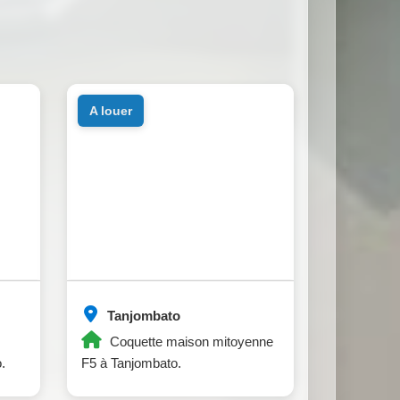
a louer
Tanjombato
Coquette maison mitoyenne
.
F5 à Tanjombato.