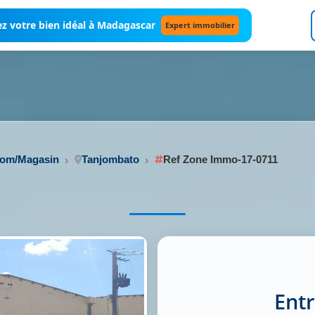
z votre bien idéal à Madagascar
Expert immobilier
oom/Magasin
Tanjombato
Ref Zone Immo-17-0711
Ent