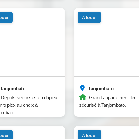
.000m² à Tanjombato.
louer
a louer
Tanjombato
Tanjombato
Dépôts sécurisés en duplex
Grand appartement T5
n triplex au choix à
sécurisé à Tanjombato.
ombato.
louer
a louer