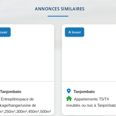
ANNONCES SIMILAIRES
louer
a louer
Tanjombato
Tanjombato
Entrepôt/espace de
Appartements T5/T4
kage/hangar/usine de
meublés ou nus à Tanjombato
m²,250m²,300m²,450m²,500m²