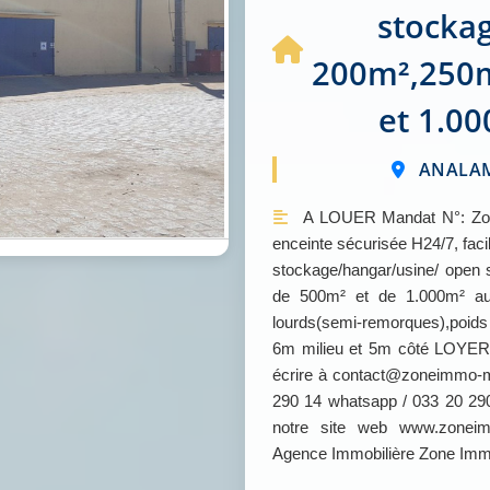
stocka
200m²,250
et 1.0
ANALAM
A LOUER Mandat N°: Zon
enceinte sécurisée H24/7, fac
stockage/hangar/usine/ open
de 500m² et de 1.000m² au
lourds(semi-remorques),poid
6m milieu et 5m côté LOYER :
écrire à contact@zoneimmo-m
290 14 whatsapp / 033 20 290
notre site web www.zonei
Agence Immobilière Zone Im