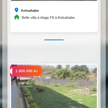
Antsahabe
Belle villa à étage F6 à Antsahabe.
a louer
1.600.000 Ar