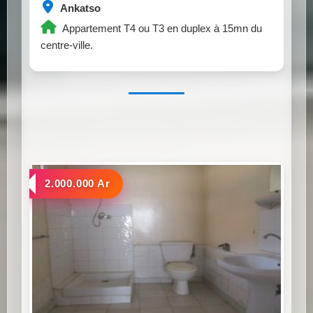
Ankatso
Appartement T4 ou T3 en duplex à 15mn du
centre-ville.
a louer
2.000.000 Ar