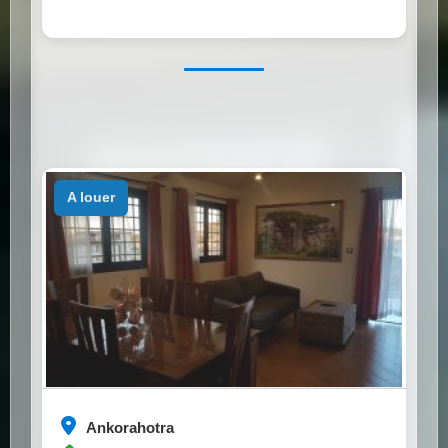
a louer
Ankorahotra