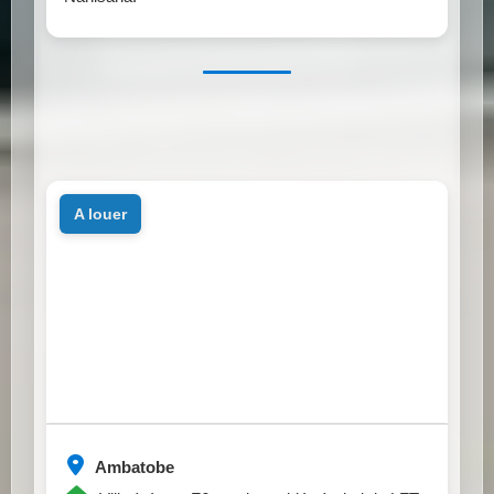
a louer
Ambatobe