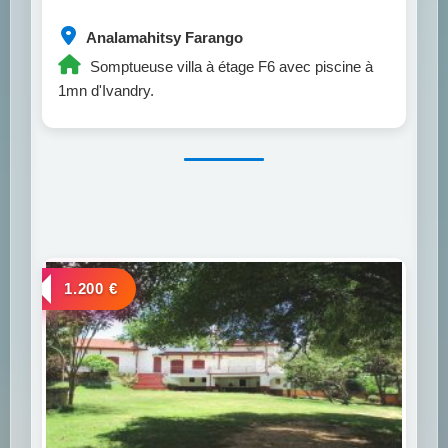
Analamahitsy Farango
Somptueuse villa à étage F6 avec piscine à
1mn d'Ivandry.
a louer
1.200 €