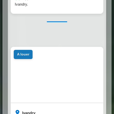
Ivandry.
a louer
Ivandry