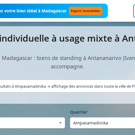
z votre bien idéal à Madagascar
Expert immobilier
individuelle à usage mixte à A
 à Madagascar : biens de standing à Antananarivo (Iva
accompagne.
sultats à Ampasamadinika → affichage des annonces dans toute la ville de Pl
Quartier