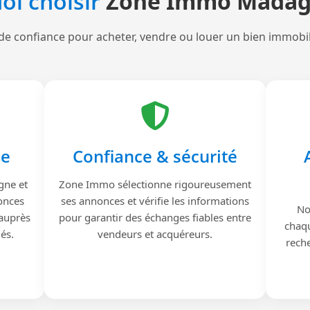
oi choisir
Zone Immo Madag
de confiance pour acheter, vendre ou louer un bien immobi
le
Confiance & sécurité
gne et
Zone Immo sélectionne rigoureusement
onces
ses annonces et vérifie les informations
No
 auprès
pour garantir des échanges fiables entre
chaqu
iés.
vendeurs et acquéreurs.
reche