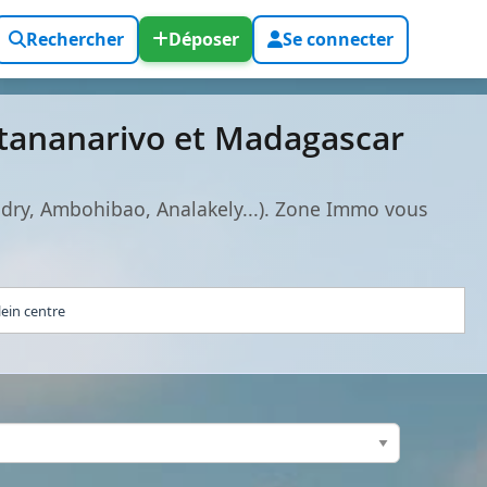
Rechercher
Déposer
Se connecter
ntananarivo et Madagascar
ndry, Ambohibao, Analakely...). Zone Immo vous
ein centre