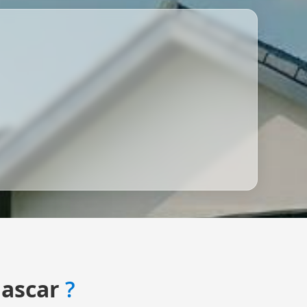
ascar
?