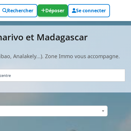
Rechercher
Déposer
Se connecter
anarivo et Madagascar
hibao, Analakely...). Zone Immo vous accompagne.
 centre