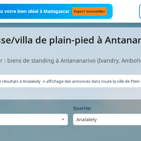
z votre bien idéal à Madagascar
Expert immobilier
sse/villa de plain-pied à Antan
car : biens de standing à Antananarivo (Ivandry, Ambo
 résultats à Analakely → affichage des annonces dans toute la ville de Plein
Quartier