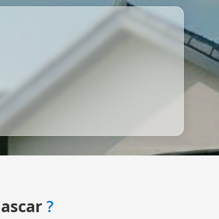
ascar
?