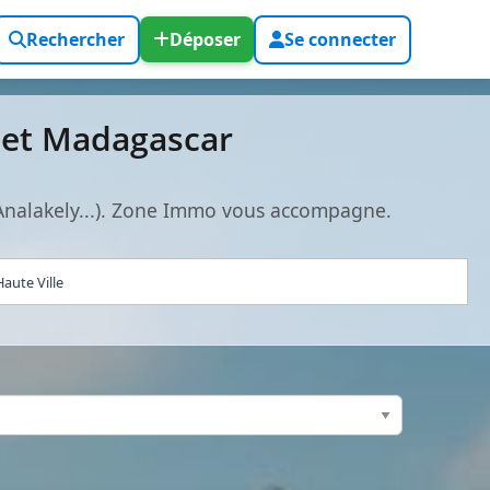
Rechercher
Déposer
Se connecter
o et Madagascar
 Analakely...). Zone Immo vous accompagne.
aute Ville