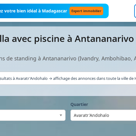
z votre bien idéal à Madagascar
Expert immobilier
lla avec piscine à Antananariv
iens de standing à Antananarivo (Ivandry, Ambohibao,
sultats à Avaratr'Andohalo → affichage des annonces dans toute la ville de H
Quartier