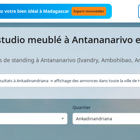
z votre bien idéal à Madagascar
Expert immobilier
studio meublé à Antananarivo 
s de standing à Antananarivo (Ivandry, Ambohibao, A
sultats à Ankadinandriana → affichage des annonces dans toute la ville de H
Quartier