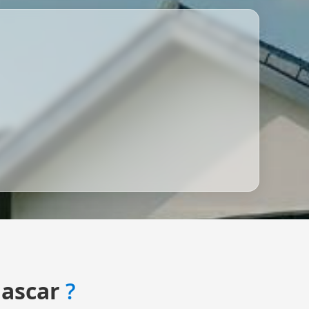
ascar
?