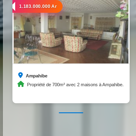
a vendre
1.183.000.000 Ar
Ampahibe
Propriété de 700m² avec 2 maisons à Ampahibe.