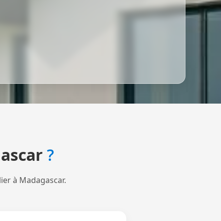
ascar
?
lier à Madagascar.