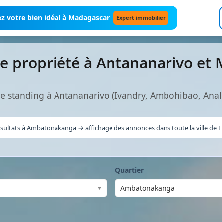
z votre bien idéal à Madagascar
Expert immobilier
e propriété à Antananarivo et
de standing à Antananarivo (Ivandry, Ambohibao, Ana
sultats à Ambatonakanga → affichage des annonces dans toute la ville de H
Quartier