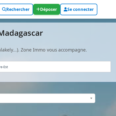
Rechercher
Déposer
Se connecter
 Madagascar
alakely...). Zone Immo vous accompagne.
re-Est