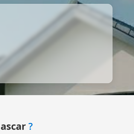
ascar
?