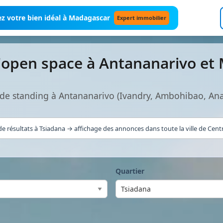
z votre bien idéal à Madagascar
Expert immobilier
'open space à Antananarivo et
de standing à Antananarivo (Ivandry, Ambohibao, An
e résultats à Tsiadana → affichage des annonces dans toute la ville de Cent
Quartier