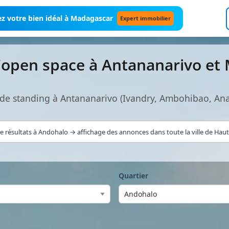
z votre bien idéal à Madagascar
Expert immobilier
'open space à Antananarivo et
de standing à Antananarivo (Ivandry, Ambohibao, An
e résultats à Andohalo → affichage des annonces dans toute la ville de Haute
Quartier