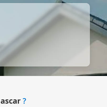
ascar
?