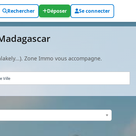
Rechercher
Déposer
Se connecter
 Madagascar
alakely...). Zone Immo vous accompagne.
 Ville