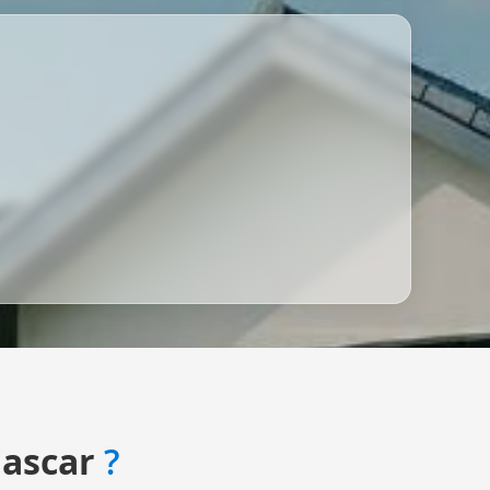
ascar
?