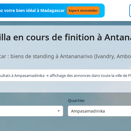
z votre bien idéal à Madagascar
Expert immobilier
lla en cours de finition à Anta
car : biens de standing à Antananarivo (Ivandry, Am
sultats à Ampasamadinika → affichage des annonces dans toute la ville de Pl
Quartier