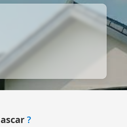
ascar
?