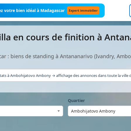
z votre bien idéal à Madagascar
Expert immobilier
lla en cours de finition à Anta
car : biens de standing à Antananarivo (Ivandry, Am
tats à Ambohijatovo Ambony → affichage des annonces dans toute la ville d
Quartier