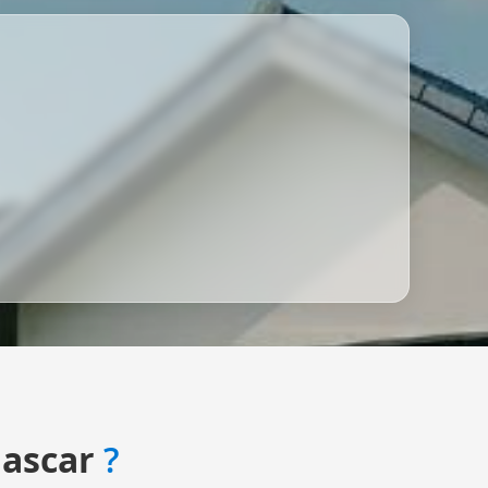
ascar
?