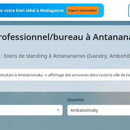
z votre bien idéal à Madagascar
Expert immobilier
professionnel/bureau à Antanan
 : biens de standing à Antananarivo (Ivandry, Ambohi
ésultats à Ambatovinaky → affichage des annonces dans toute la ville de Ha
Quartier