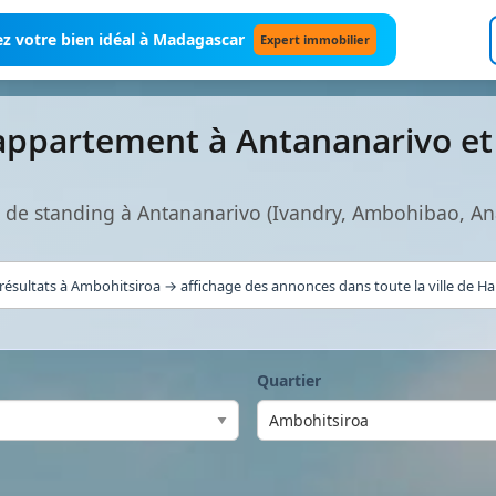
z votre bien idéal à Madagascar
Expert immobilier
appartement à Antananarivo e
 de standing à Antananarivo (Ivandry, Ambohibao, An
résultats à Ambohitsiroa → affichage des annonces dans toute la ville de Hau
Quartier