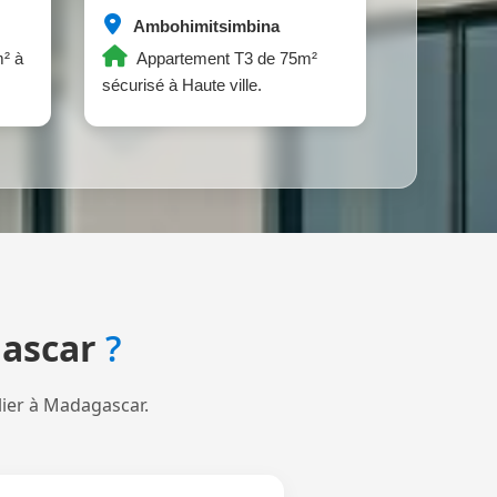
Ambohimitsimbina
² à
Appartement T3 de 75m²
sécurisé à Haute ville.
ascar
?
lier à Madagascar.