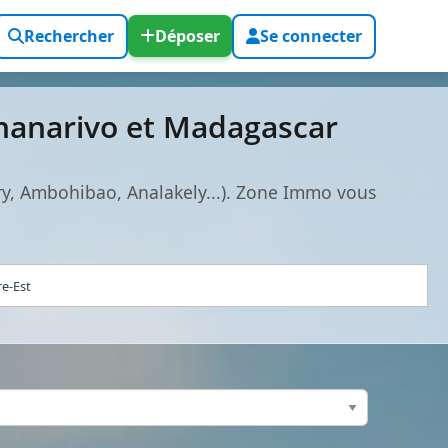
Rechercher
Déposer
Se connecter
anarivo et Madagascar
y, Ambohibao, Analakely...). Zone Immo vous
re-Est