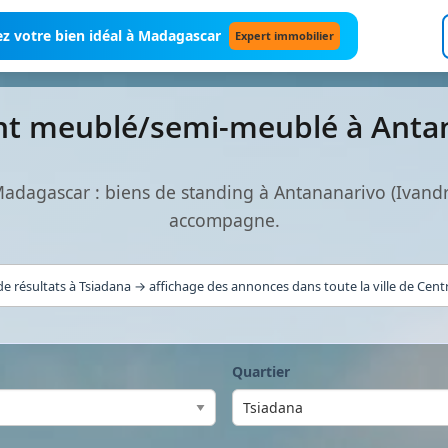
z votre bien idéal à Madagascar
Expert immobilier
t meublé/semi-meublé à Antan
agascar : biens de standing à Antananarivo (Ivandr
accompagne.
e résultats à Tsiadana → affichage des annonces dans toute la ville de Cent
Quartier