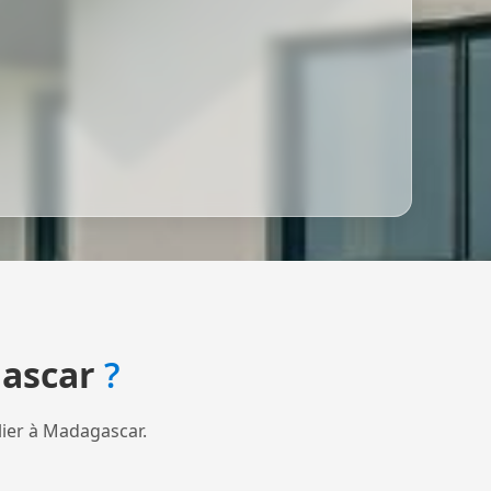
ascar
?
lier à Madagascar.